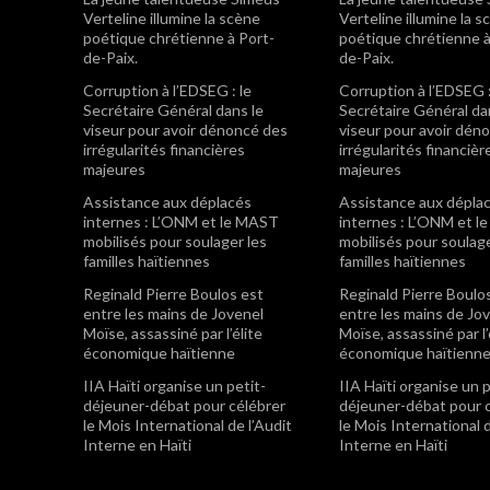
Verteline illumine la scène
Verteline illumine la 
poétique chrétienne à Port-
poétique chrétienne à
de-Paix.
de-Paix.
Corruption à l’EDSEG : le
Corruption à l’EDSEG :
Secrétaire Général dans le
Secrétaire Général da
viseur pour avoir dénoncé des
viseur pour avoir dén
irrégularités financières
irrégularités financièr
majeures
majeures
Assistance aux déplacés
Assistance aux dépla
internes : L’ONM et le MAST
internes : L’ONM et 
mobilisés pour soulager les
mobilisés pour soulage
familles haïtiennes
familles haïtiennes
Reginald Pierre Boulos est
Reginald Pierre Boulo
entre les mains de Jovenel
entre les mains de Jo
Moïse, assassiné par l’élite
Moïse, assassiné par l’
économique haïtienne
économique haïtienn
IIA Haïti organise un petit-
IIA Haïti organise un p
déjeuner-débat pour célébrer
déjeuner-débat pour 
le Mois International de l’Audit
le Mois International d
Interne en Haïti
Interne en Haïti