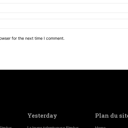
owser for the next time I comment.
Yesterday
Plan du sit
 Siméus
La jeune talentueuse Siméus
Home