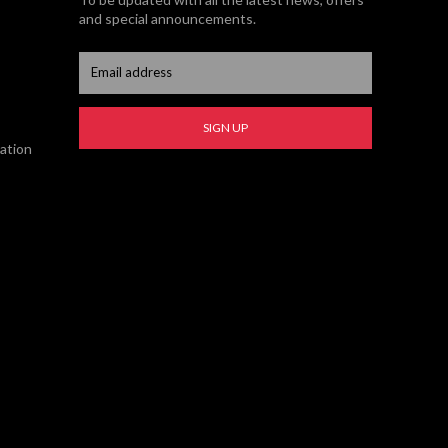
and special announcements.
SIGN UP
sation