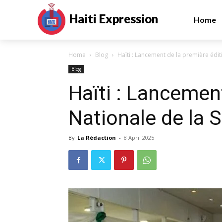
Haiti Expression
Home
Home
Blog
Haïti : Lancement de la première édit
Blog
Haïti : Lancemen
Nationale de la 
By
La Rédaction
-
8 April 2025