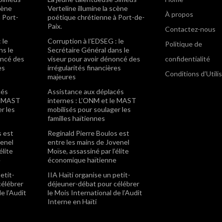
scène
Verteline illumine la scène
À propos
 Port-
poétique chrétienne à Port-de-
Paix.
Contactez-nous
 le
Corruption à l’EDSEG : le
Politique de
ns le
Secrétaire Général dans le
oncé des
viseur pour avoir dénoncé des
confidentialité
es
irrégularités financières
Conditions d’Utili
majeures
cés
Assistance aux déplacés
le MAST
internes : L’ONM et le MAST
r les
mobilisés pour soulager les
familles haïtiennes
s est
Reginald Pierre Boulos est
venel
entre les mains de Jovenel
élite
Moïse, assassiné par l’élite
e
économique haïtienne
etit-
IIA Haïti organise un petit-
célébrer
déjeuner-débat pour célébrer
e l’Audit
le Mois International de l’Audit
Interne en Haïti